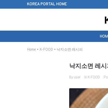
KOREA PORTAL HOME
Search this website
HOM
•
•
Home
K-FOOD
낙지소면 레시피
낙지소면 레시
By
user
In
K-FOOD
Po