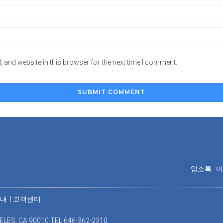
 and website in this browser for the next time I comment.
업소록
안내
|
고객센터
ELES, CA 90010 TEL 646-362-2310