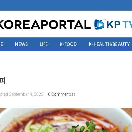
E
NEWS
LIFE
K-FOOD
K-HEALTH/BEAUTY
피
sted
September 4, 2022
0 Comment(s)