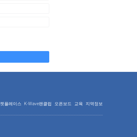
마켓플레이스
K-Wave팬클럽
오픈보드
교육
지역정보