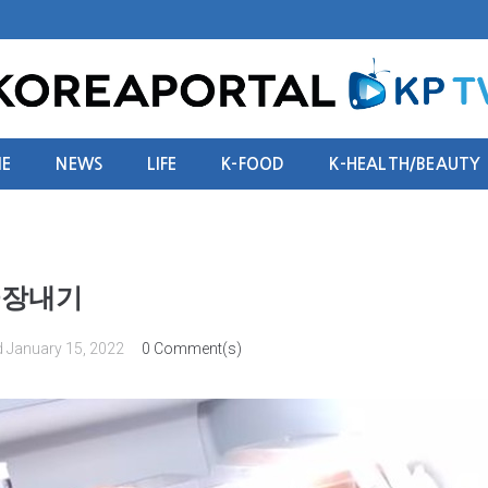
E
NEWS
LIFE
K-FOOD
K-HEALTH/BEAUTY
끝장내기
d
January 15, 2022
0 Comment(s)