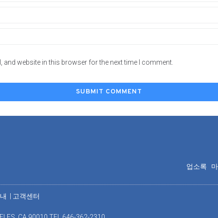
 and website in this browser for the next time I comment.
업소록
안내
|
고객센터
ELES, CA 90010 TEL 646-362-2310