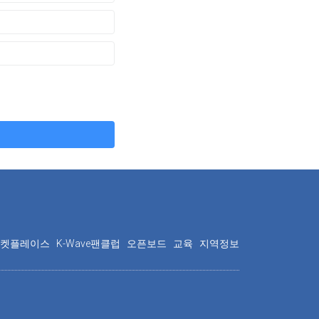
마켓플레이스
K-Wave팬클럽
오픈보드
교육
지역정보