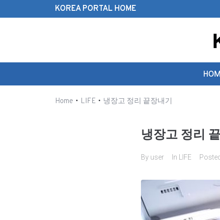
KOREA PORTAL HOME
Search this website
HOM
•
•
Home
LIFE
냉장고 정리 끝장내기
냉장고 정리 
By
user
In
LIFE
Poste