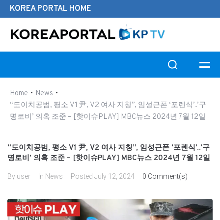
KOREA PORTAL HOME
Search this website
•
•
Home
News
“도이치공범, 평소 V1 尹, V2 여사 지칭”, 임성근폰 ‘포렌식’..’구
명로비’ 의혹 조준 – [핫이슈PLAY] MBC뉴스 2024년 7월 12일
“도이치공범, 평소 V1 尹, V2 여사 지칭”, 임성근폰 ‘포렌식’..’구
명로비’ 의혹 조준 – [핫이슈PLAY] MBC뉴스 2024년 7월 12일
By
user
In
News
Posted
July 12, 2024
0 Comment(s)