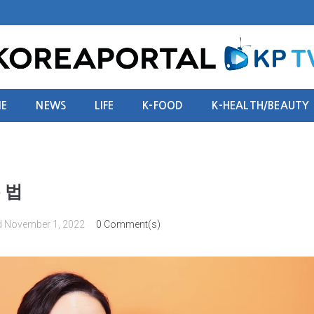
E
NEWS
LIFE
K-FOOD
K-HEALTH/BEAUTY
 법
d
November 1, 2022
0 Comment(s)