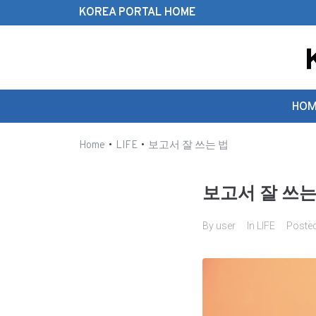
KOREA PORTAL HOME
Search this website
HOM
•
•
Home
LIFE
보고서 잘 쓰는 법
보고서 잘 쓰는
By
user
In
LIFE
Poste