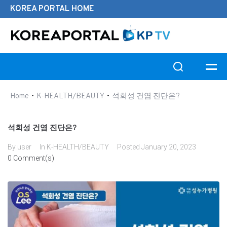
KOREA PORTAL HOME
Search this website
•
•
Home
K-HEALTH/BEAUTY
석회성 건염 진단은?
석회성 건염 진단은?
By
user
In
K-HEALTH/BEAUTY
Posted
January 20, 2023
0 Comment(s)