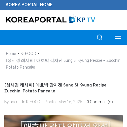
KOREA PORTAL HOME
Search this website
•
•
Home
K-FOOD
[성시경 레시피] 애호박 감자전 Sung Si Kyung Recipe – Zucchini
Potato Pancake
[성시경 레시피] 애호박 감자전 Sung Si Kyung Recipe –
Zucchini Potato Pancake
By
user
In
K-FOOD
Posted
May 16, 2025
0 Comment(s)