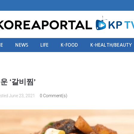
E
NEWS
LIFE
K-FOOD
K-HEALTH/BEAUTY
운 ‘갈비찜’
sted
June 23, 2021
0 Comment(s)