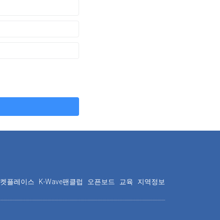
마켓플레이스
K-Wave팬클럽
오픈보드
교육
지역정보