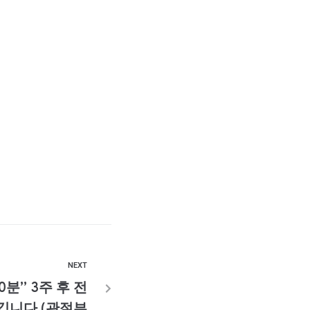
NEXT
분” 3주 후 전
깁니다 (관절부