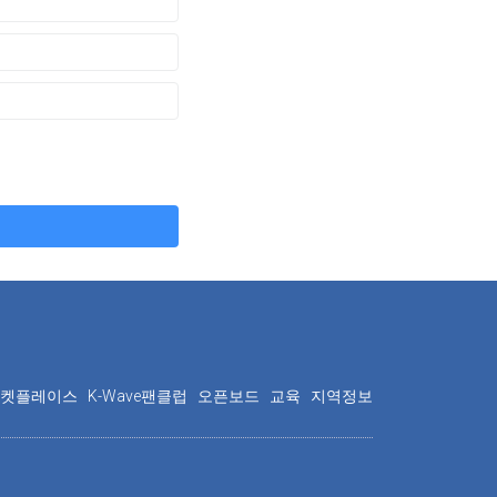
마켓플레이스
K-Wave팬클럽
오픈보드
교육
지역정보