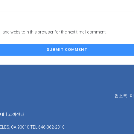
 and website in this browser for the next time I comment.
업소록
안내
|
고객센터
ELES, CA 90010 TEL 646-362-2310