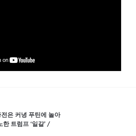
종전은 커녕 푸틴에 놀아
한 트럼프 ‘일갈’ /