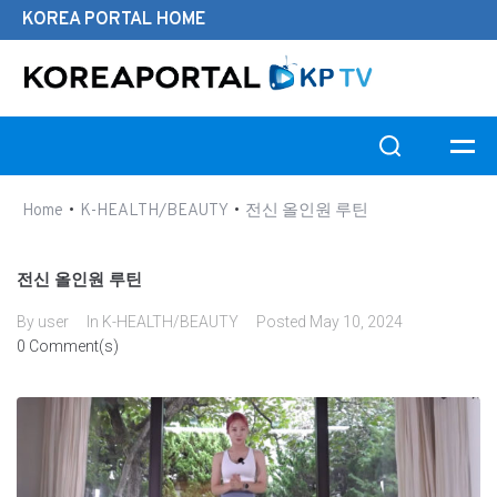
KOREA PORTAL HOME
Search this website
•
•
Home
K-HEALTH/BEAUTY
전신 올인원 루틴
전신 올인원 루틴
By
user
In
K-HEALTH/BEAUTY
Posted
May 10, 2024
0 Comment(s)