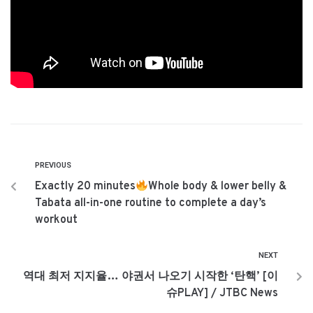
PREVIOUS
Exactly 20 minutes
Whole body & lower belly &
Tabata all-in-one routine to complete a day’s
workout
NEXT
역대 최저 지지율… 야권서 나오기 시작한 ‘탄핵’ [이
슈PLAY] / JTBC News