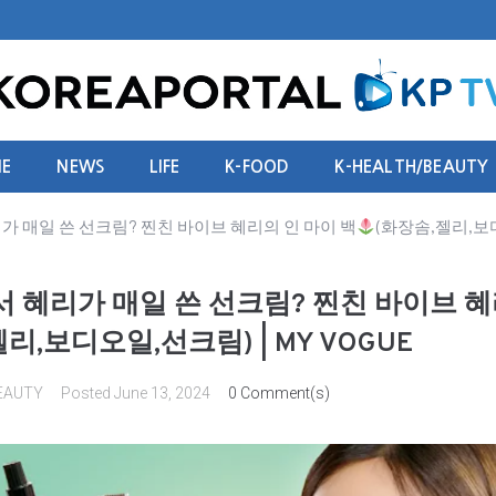
E
NEWS
LIFE
K-FOOD
K-HEALTH/BEAUTY
리가 매일 쓴 선크림? 찐친 바이브 혜리의 인 마이 백
(화장솜,젤리,보디
에서 혜리가 매일 쓴 선크림? 찐친 바이브 
리,보디오일,선크림) | MY VOGUE
EAUTY
Posted
June 13, 2024
0 Comment(s)