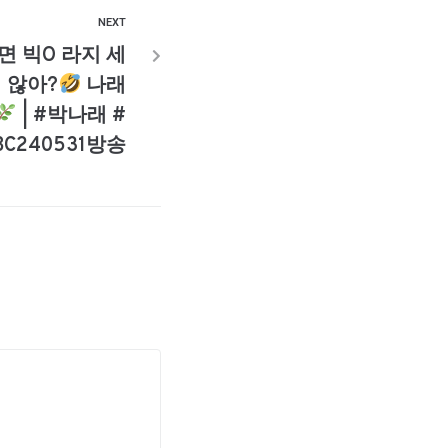
NEXT
면 빅O 라지 세
 않아?
나래
| #박나래 #
C240531방송