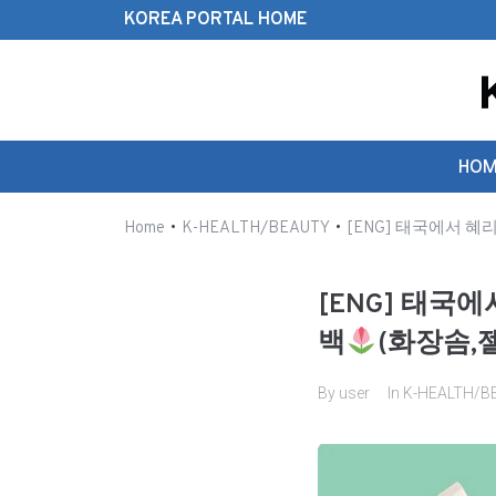
KOREA PORTAL HOME
Search this website
HOM
•
•
Home
K-HEALTH/BEAUTY
[ENG] 태국에서 혜
[ENG] 태국
백
(화장솜,젤
By
user
In
K-HEALTH/B