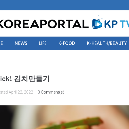
E
NEWS
LIFE
K-FOOD
K-HEALTH/BEAUTY
quick! 김치만들기
sted
April 22, 2022
0 Comment(s)