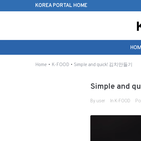
KOREA PORTAL HOME
Search this website
HOM
•
•
Home
K-FOOD
Simple and quick! 김치만들기
Simple and 
By
user
In
K-FOOD
Po