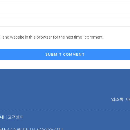
 and website in this browser for the next time I comment.
업소록
안내
|
고객센터
ELES, CA 90010 TEL 646-362-2310