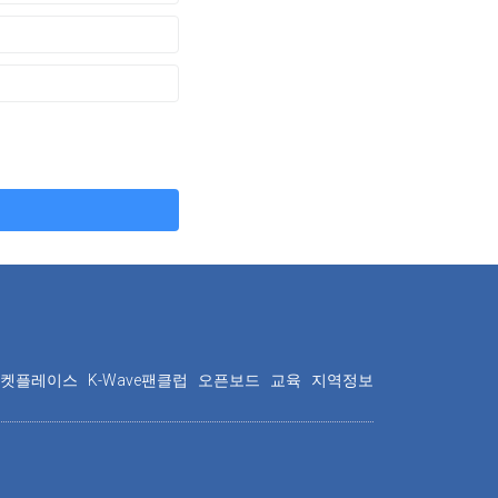
마켓플레이스
K-Wave팬클럽
오픈보드
교육
지역정보